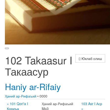
102 Takaasur I
Юклаб олиш
Такаасур
Haniy ar-Rifaiy
Ҳаний ар-Рифаъий
• 0000
« 101 Qori'a I
Ҳаний ар-Рифаъий
103 Asr I Аср
Қориъа
Mp3
»