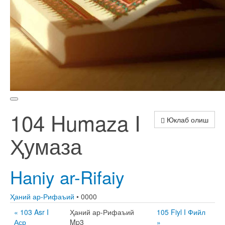
104 Humaza I
Юклаб олиш
Ҳумаза
Haniy ar-Rifaiy
Ҳаний ар-Рифаъий
• 0000
« 103 Asr I
Ҳаний ар-Рифаъий
105 Fiyl I Фийл
Аср
Mp3
»