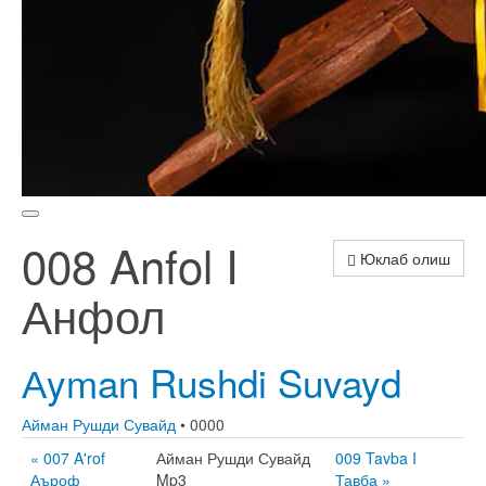
008 Anfol I
Юклаб олиш
Анфол
Аyman Rushdi Suvayd
Айман Рушди Сувайд
• 0000
« 007 A'rof
Айман Рушди Сувайд
009 Tavba I
Аъроф
Mp3
Тавба »