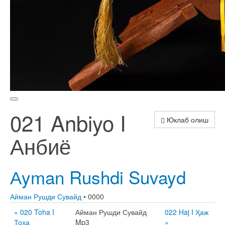
021 Anbiyo I
Юклаб олиш
Анбиё
Аyman Rushdi Suvayd
Айман Рушди Сувайд
• 0000
« 020 Toha I
Айман Рушди Сувайд
022 Haj I Ҳаж
Тоҳа
Mp3
»