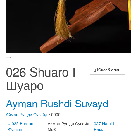
026 Shuaro I
Юклаб олиш
Шуаро
Аyman Rushdi Suvayd
Айман Рушди Сувайд
• 0000
« 025 Furqon I
Айман Рушди Сувайд
027 Naml I
Фурқон
Mp3
Намл »