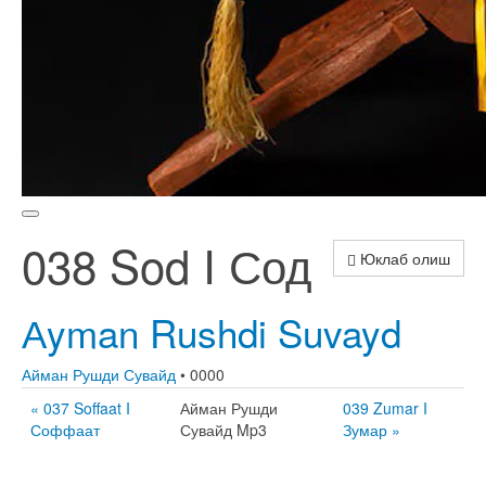
038 Sod I Сод
Юклаб олиш
Аyman Rushdi Suvayd
Айман Рушди Сувайд
• 0000
« 037 Soffaat I
Айман Рушди
039 Zumar I
Соффаат
Сувайд Mp3
Зумар »