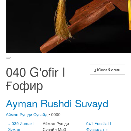
040 G'ofir I
Юклаб олиш
Ғофир
Аyman Rushdi Suvayd
Айман Рушди Сувайд
• 0000
« 039 Zumar I
Айман Рушди
041 Fussilat I
Зумар
Сувайд Mp3
Фуссилат »