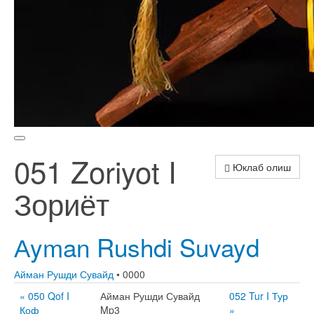
051 Zoriyot I
Юклаб олиш
Зориёт
Аyman Rushdi Suvayd
Айман Рушди Сувайд
• 0000
« 050 Qof I
Айман Рушди Сувайд
052 Tur I Тур
Қоф
Mp3
»