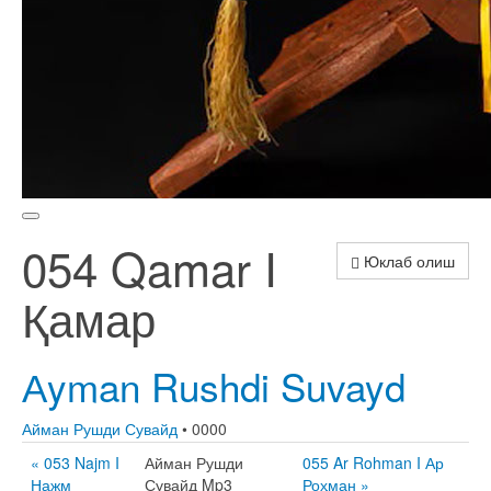
054 Qamar I
Юклаб олиш
Қамар
Аyman Rushdi Suvayd
Айман Рушди Сувайд
• 0000
« 053 Najm I
Айман Рушди
055 Ar Rohman I Ар
Нажм
Сувайд Mp3
Роҳман »