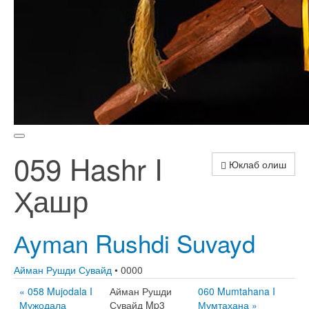
059 Hashr I
Юклаб олиш
Ҳашр
Аyman Rushdi Suvayd
Айман Рушди Сувайд
• 0000
« 058 Mujodala I
Айман Рушди
060 Mumtahana I
Мужодала
Сувайд Mp3
Мумтаҳана »