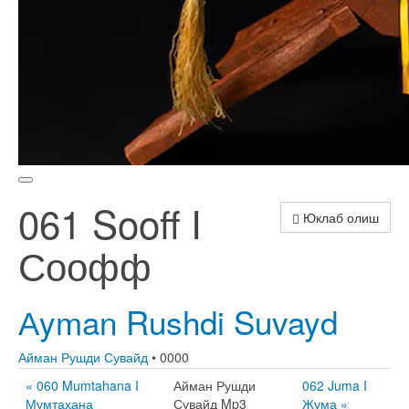
061 Sooff I
Юклаб олиш
Соофф
Аyman Rushdi Suvayd
Айман Рушди Сувайд
• 0000
« 060 Mumtahana I
Айман Рушди
062 Juma I
Мумтаҳана
Сувайд Mp3
Жума »