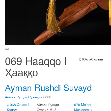
069 Haaqqo I
Юклаб олиш
Ҳааққо
Аyman Rushdi Suvayd
Айман Рушди Сувайд
• 0000
« 068 Qalam I
Айман Рушди
070 Ma'orij I
Қалам
Сувайд Mp3
Маъориж »