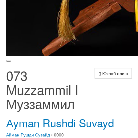
073
Юклаб олиш
Muzzammil I
Муззаммил
Аyman Rushdi Suvayd
Айман Рушди Сувайд
• 0000