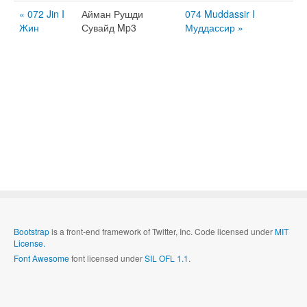
« 072 Jin I
Айман Рушди
074 Muddassir I
Жин
Сувайд Mp3
Муддассир »
Bootstrap
is a front-end framework of Twitter, Inc. Code licensed under
MIT
License.
Font Awesome
font licensed under
SIL OFL 1.1
.