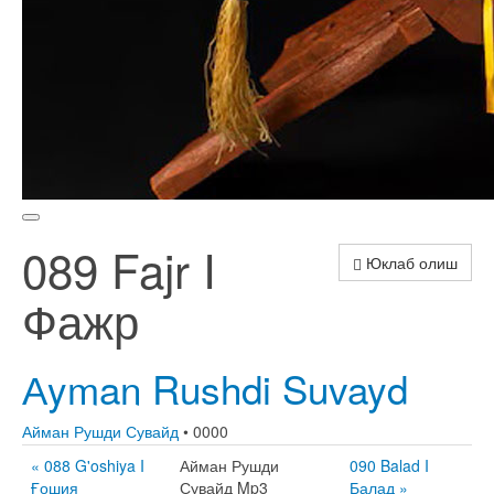
089 Fajr I
Юклаб олиш
Фажр
Аyman Rushdi Suvayd
Айман Рушди Сувайд
• 0000
« 088 G'oshiya I
Айман Рушди
090 Balad I
Ғошия
Сувайд Mp3
Балад »