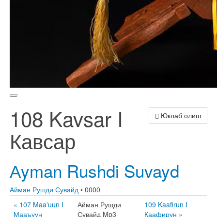
108 Kavsar I
Юклаб олиш
Кавсар
Аyman Rushdi Suvayd
Айман Рушди Сувайд
• 0000
« 107 Maa'uun I
Айман Рушди
109 Kaafirun I
Мааъуун
Сувайд Mp3
Каафирун »