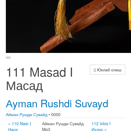
111 Masad I
Юклаб олиш
Масад
Аyman Rushdi Suvayd
Айман Рушди Сувайд
• 0000
« 110 Nasr I
Айман Рушди Сувайд
112 Ixlos I
Наср
Mp3
Ихлос »