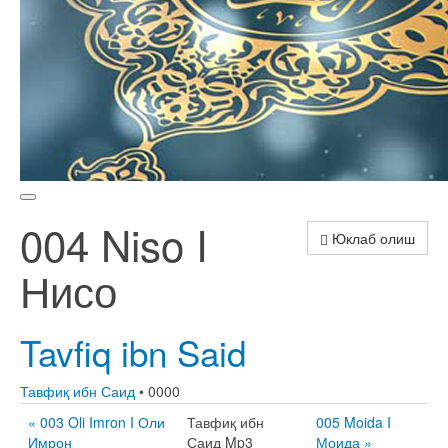
004 Niso I
Юклаб олиш
Нисо
Tavfiq ibn Said
Тавфиқ ибн Саид
• 0000
« 003 Oli Imron I Оли
Тавфиқ ибн
005 Moida I
Имрон
Саид Mp3
Моида »