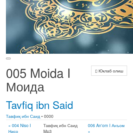
005 Moida I
Юклаб олиш
Моида
Tavfiq ibn Said
Тавфиқ ибн Саид
• 0000
« 004 Niso I
Тавфиқ ибн Саид
006 An'om I Анъом
Нисо
Mp3
»