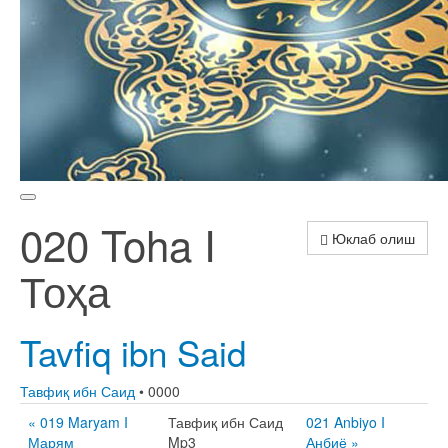
020 Toha I
Юклаб олиш
Тоҳа
Tavfiq ibn Said
Тавфиқ ибн Саид
• 0000
« 019 Maryam I
Тавфиқ ибн Саид
021 Anbiyo I
Марям
Mp3
Анбиё »