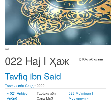
022 Haj I Ҳаж
Юклаб олиш
Tavfiq ibn Said
Тавфиқ ибн Саид
• 0000
« 021 Anbiyo I
Тавфиқ ибн
023 Mu'minun I
Анбиё
Саид Mp3
Муъминун »