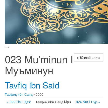
023 Mu'minun I
Юклаб олиш
Муъминун
Tavfiq ibn Said
Тавфиқ ибн Саид
• 0000
« 022 Haj I Ҳаж
Тавфиқ ибн Саид Mp3
024 Nur I Нур »