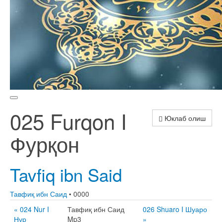
025 Furqon I
Юклаб олиш
Фурқон
Tavfiq ibn Said
Тавфиқ ибн Саид
• 0000
« 024 Nur I
Тавфиқ ибн Саид
026 Shuaro I Шуаро
Нур
Mp3
»