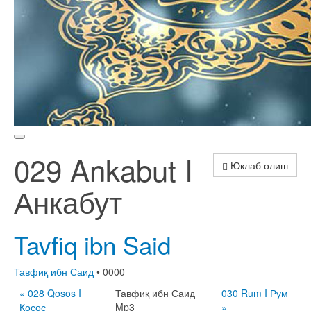
029 Ankabut I
Юклаб олиш
Анкабут
Tavfiq ibn Said
Тавфиқ ибн Саид
• 0000
« 028 Qosos I
Тавфиқ ибн Саид
030 Rum I Рум
Қосос
Mp3
»