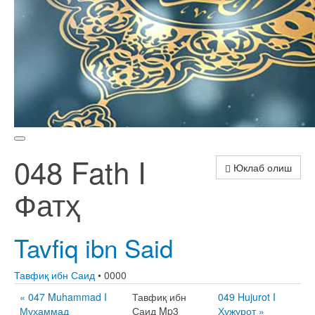
048 Fath I
Юклаб олиш
Фатҳ
Tavfiq ibn Said
Тавфиқ ибн Саид
• 0000
« 047 Muhammad I
Тавфиқ ибн
049 Hujurot I
Муҳаммад
Саид Mp3
Ҳужурот »