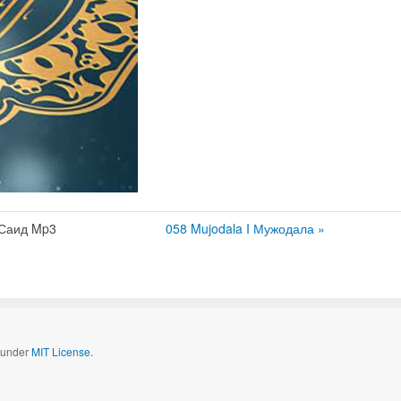
 Саид Mp3
058 Mujodala I Мужодала »
d under
MIT License.