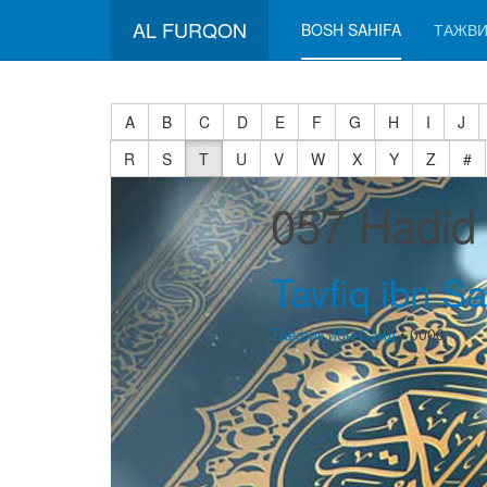
AL FURQON
BOSH SAHIFA
ТАЖВИ
A
B
C
D
E
F
G
H
I
J
R
S
T
U
V
W
X
Y
Z
#
057 Hadid
Tavfiq ibn Sa
Тавфиқ ибн Саид
• 0000