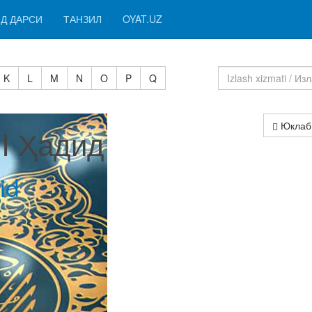
Д ДАРСИ
ТАНЗИЛ
OYAT.UZ
K
L
M
N
O
P
Q
Юклаб
 I Ҳадид
id