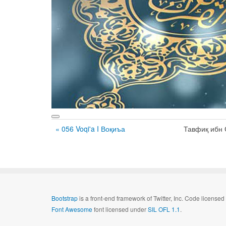
« 056 Voqi'a I Воқиъа
Тавфиқ ибн
Bootstrap
is a front-end framework of Twitter, Inc. Code license
Font Awesome
font licensed under
SIL OFL 1.1
.