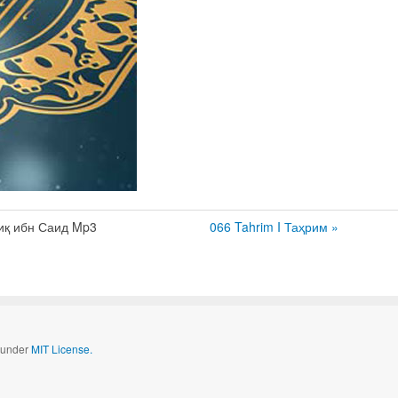
иқ ибн Саид Mp3
066 Tahrim I Таҳрим »
d under
MIT License.