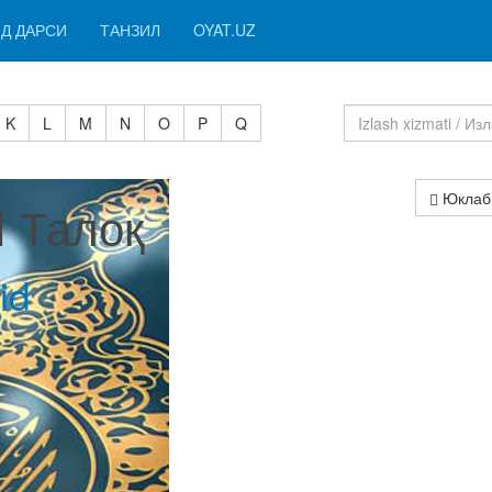
Д ДАРСИ
ТАНЗИЛ
OYAT.UZ
K
L
M
N
O
P
Q
Юклаб
I Талоқ
id