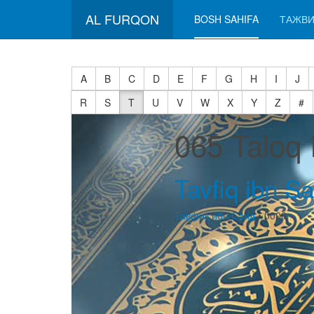
AL FURQON
BOSH SAHIFA
ТАЖВИ
A
B
C
D
E
F
G
H
I
J
R
S
T
U
V
W
X
Y
Z
#
065 Taloq 
Tavfiq ibn Sa
Тавфиқ ибн Саид
• 0000