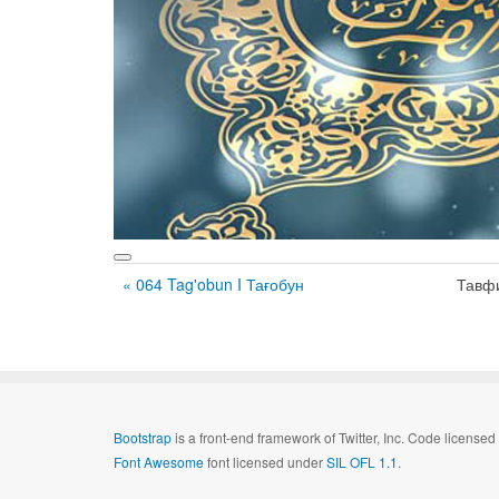
« 064 Tag'obun I Тағобун
Тавф
Bootstrap
is a front-end framework of Twitter, Inc. Code license
Font Awesome
font licensed under
SIL OFL 1.1
.