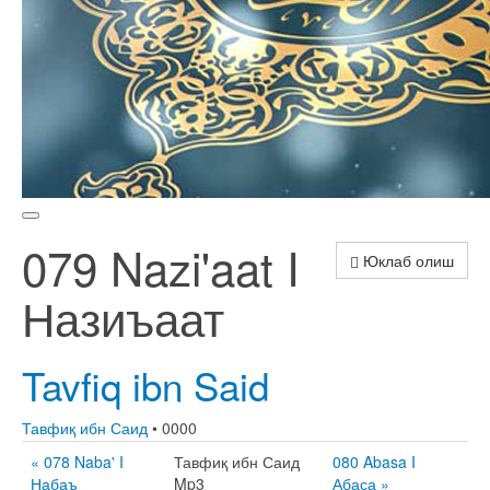
079 Nazi'aat I
Юклаб олиш
Назиъаат
Tavfiq ibn Said
Тавфиқ ибн Саид
• 0000
« 078 Naba' I
Тавфиқ ибн Саид
080 Abasa I
Набаъ
Mp3
Абаса »