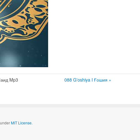
Саид Mp3
088 G'oshiya I Ғошия »
d under
MIT License.