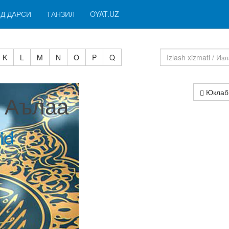
Д ДАРСИ
ТАНЗИЛ
OYAT.UZ
K
L
M
N
O
P
Q
Юклаб
I Аълаа
id