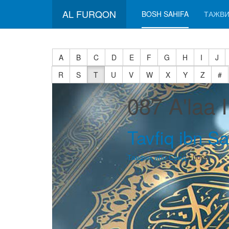
AL FURQON
BOSH SAHIFA
ТАЖВИ
A
B
C
D
E
F
G
H
I
J
R
S
T
U
V
W
X
Y
Z
#
087 A'laa 
Tavfiq ibn Sa
Тавфиқ ибн Саид
• 0000