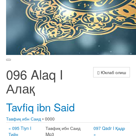
096 Alaq I
Юклаб олиш
Алақ
Tavfiq ibn Said
Тавфиқ ибн Саид
• 0000
« 095 Tiyn I
Тавфиқ ибн Саид
097 Qadr I Қадр
Тийн
Mp3
»