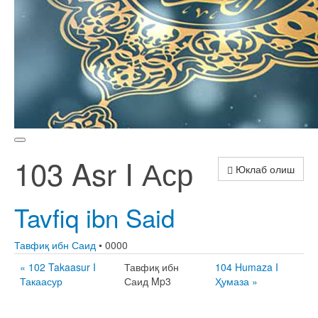
103 Asr I Аср
Юклаб олиш
Tavfiq ibn Said
Тавфиқ ибн Саид
• 0000
« 102 Takaasur I
Тавфиқ ибн
104 Humaza I
Такаасур
Саид Mp3
Ҳумаза »