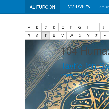
AL FURQON
BOSH SAHIFA
ТАЖВИ
A
B
C
D
E
F
G
H
I
J
R
S
T
U
V
W
X
Y
Z
#
104 Humaz
Tavfiq ibn Sa
Тавфиқ ибн Саид
• 0000