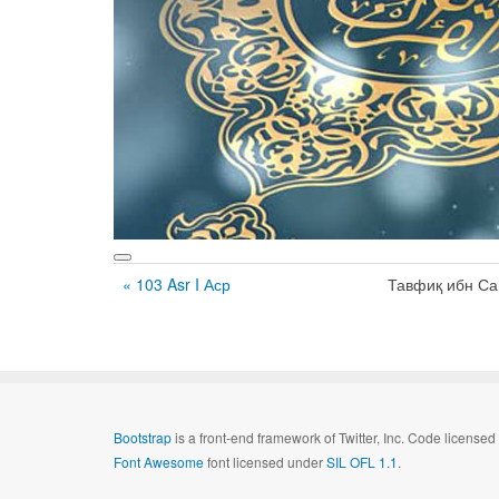
« 103 Asr I Аср
Тавфиқ ибн С
Bootstrap
is a front-end framework of Twitter, Inc. Code license
Font Awesome
font licensed under
SIL OFL 1.1
.