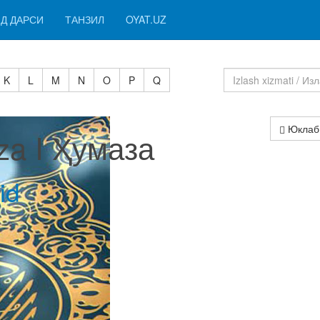
Д ДАРСИ
ТАНЗИЛ
OYAT.UZ
K
L
M
N
O
P
Q
Юклаб
a I Ҳумаза
id