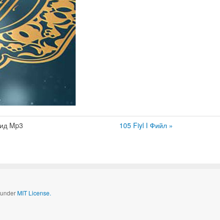
аид Mp3
105 Fiyl I Фийл »
d under
MIT License.