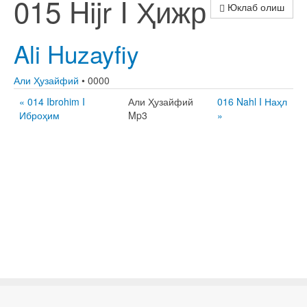
015 Hijr I Ҳижр
Юклаб олиш
Ali Huzayfiy
Али Ҳузайфий
• 0000
« 014 Ibrohim I
Али Ҳузайфий
016 Nahl I Наҳл
Иброҳим
Mp3
»