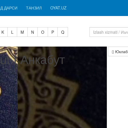
Д ДАРСИ
ТАНЗИЛ
OYAT.UZ
K
L
M
N
O
P
Q
Юклаб
ut I Анкабут