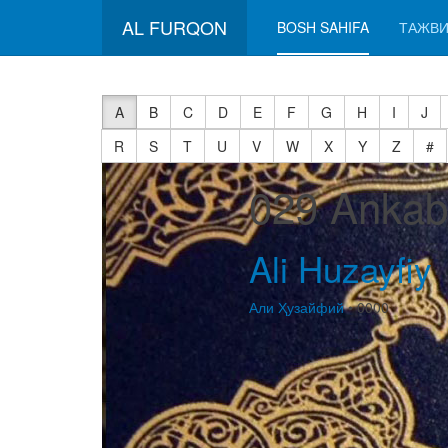
AL FURQON
BOSH SAHIFA
ТАЖВИ
A
B
C
D
E
F
G
H
I
J
R
S
T
U
V
W
X
Y
Z
#
029 Ankab
Ali Huzayfiy
Али Ҳузайфий
• 0000