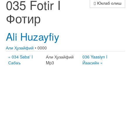
035 Fotir I
Юклаб олиш
Фотир
Ali Huzayfiy
Али Ҳузайфий
• 0000
« 034 Saba' I
Али Ҳузайфий
036 Yaasiyn I
Сабаъ
Mp3
Йаасийн »