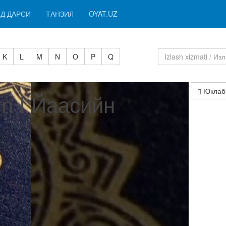
Д ДАРСИ
ТАНЗИЛ
OYAT.UZ
K
L
M
N
O
P
Q
Юклаб
yn I Йаасийн