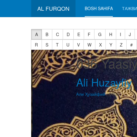
AL FURQON
BOSH SAHIFA
ТАЖВИ
A
B
C
D
E
F
G
H
I
J
R
S
T
U
V
W
X
Y
Z
#
036 Yaasi
Ali Huzayfiy
Али Ҳузайфий
• 0000