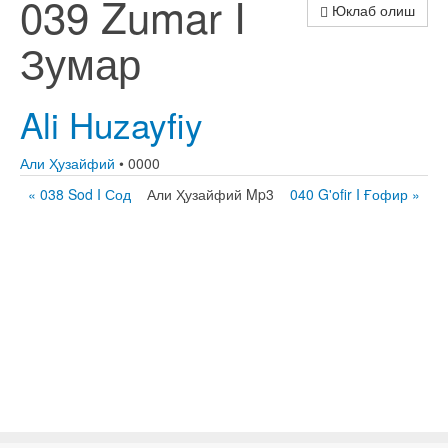
039 Zumar I
Юклаб олиш
Зумар
Ali Huzayfiy
Али Ҳузайфий
• 0000
« 038 Sod I Сод
Али Ҳузайфий Mp3
040 G'ofir I Ғофир »