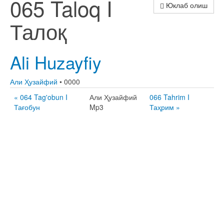
065 Taloq I
Юклаб олиш
Талоқ
Ali Huzayfiy
Али Ҳузайфий
• 0000
« 064 Tag'obun I
Али Ҳузайфий
066 Tahrim I
Тағобун
Mp3
Таҳрим »