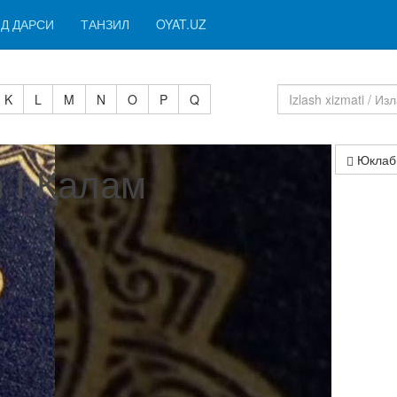
Д ДАРСИ
ТАНЗИЛ
OYAT.UZ
K
L
M
N
O
P
Q
Юклаб
 I Қалам