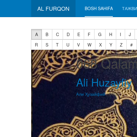
AL FURQON
BOSH SAHIFA
ТАЖВИ
A
B
C
D
E
F
G
H
I
J
R
S
T
U
V
W
X
Y
Z
#
068 Qalam
Ali Huzayfiy
Али Ҳузайфий
• 0000