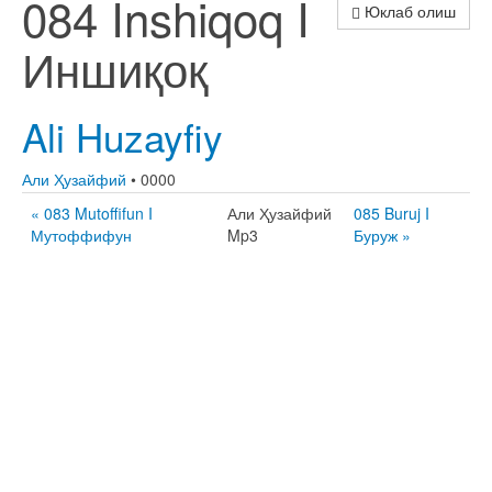
084 Inshiqoq I
Юклаб олиш
Иншиқоқ
Ali Huzayfiy
Али Ҳузайфий
• 0000
« 083 Mutoffifun I
Али Ҳузайфий
085 Buruj I
Мутоффифун
Mp3
Буруж »