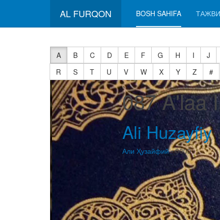
AL FURQON
BOSH SAHIFA
ТАЖВИ
A
B
C
D
E
F
G
H
I
J
R
S
T
U
V
W
X
Y
Z
#
087 A'laa 
Ali Huzayfiy
Али Ҳузайфий
• 0000