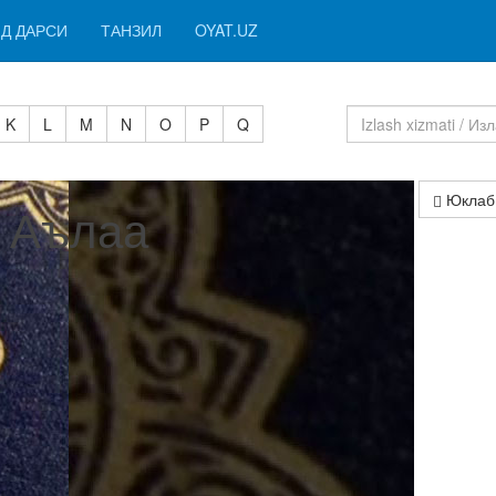
Д ДАРСИ
ТАНЗИЛ
OYAT.UZ
K
L
M
N
O
P
Q
Юклаб
I Аълаа