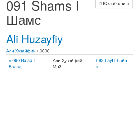
091 Shams I
Юклаб олиш
Шамс
Ali Huzayfiy
Али Ҳузайфий
• 0000
« 090 Balad I
Али Ҳузайфий
092 Layl I Лайл
Балад
Mp3
»