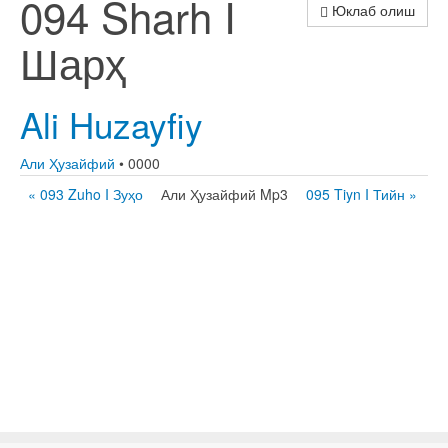
094 Sharh I
Юклаб олиш
Шарҳ
Ali Huzayfiy
Али Ҳузайфий
• 0000
« 093 Zuho I Зуҳо
Али Ҳузайфий Mp3
095 Tiyn I Тийн »