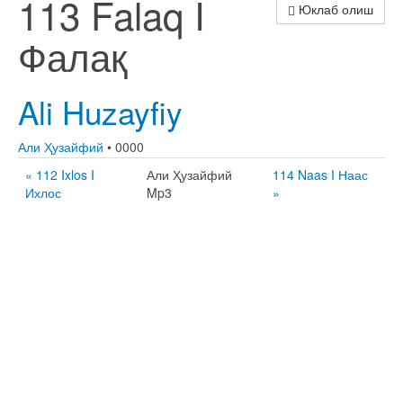
113 Falaq I
Юклаб олиш
Фалақ
Ali Huzayfiy
Али Ҳузайфий
• 0000
« 112 Ixlos I
Али Ҳузайфий
114 Naas I Наас
Ихлос
Mp3
»