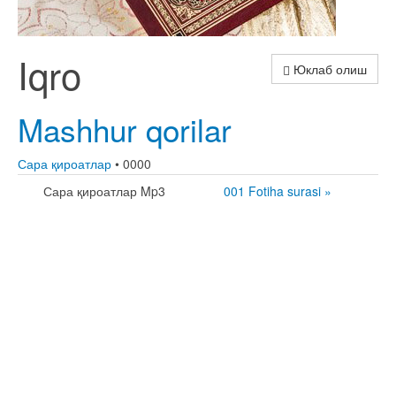
Iqro
Юклаб олиш
Mashhur qorilar
Сара қироатлар
• 0000
Сара қироатлар Mp3
001 Fotiha surasi »