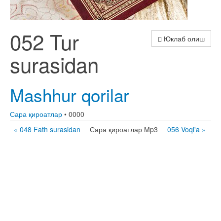
052 Tur
Юклаб олиш
surasidan
Mashhur qorilar
Сара қироатлар
• 0000
« 048 Fath surasidan
Сара қироатлар Mp3
056 Voqi'a »