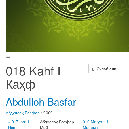
018 Kahf I
Юклаб олиш
Каҳф
Abdulloh Basfar
Абдуллоҳ Басфар
• 0000
« 017 Isro I
Абдуллоҳ Басфар
019 Maryam I
Исро
Mp3
Марям »