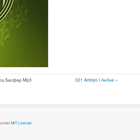
оҳ Басфар Mp3
021 Anbiyo I Анбиё »
d under
MIT License.