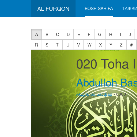
AL FURQON
BOSH SAHIFA
ТАЖВИ
A
B
C
D
E
F
G
H
I
J
R
S
T
U
V
W
X
Y
Z
#
020 Toha 
Abdulloh Bas
Абдуллоҳ Басфар
• 0000