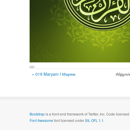
« 019 Maryam I Марям
Абдулл
Bootstrap
is a front-end framework of Twitter, Inc. Code license
Font Awesome
font licensed under
SIL OFL 1.1
.