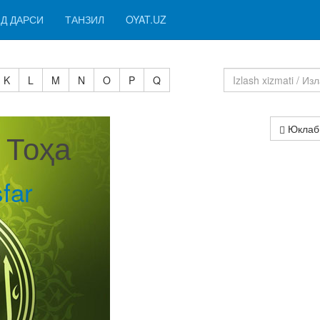
Д ДАРСИ
ТАНЗИЛ
OYAT.UZ
K
L
M
N
O
P
Q
Юклаб
I Тоҳа
far