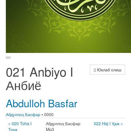
021 Anbiyo I
Юклаб олиш
Анбиё
Abdulloh Basfar
Абдуллоҳ Басфар
• 0000
« 020 Toha I
Абдуллоҳ Басфар
022 Haj I Ҳаж »
Тоҳа
Mp3