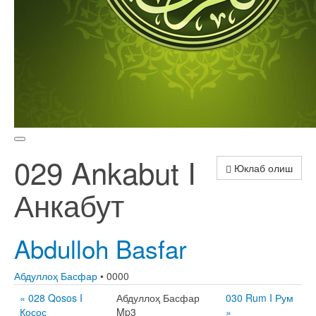
029 Ankabut I
Юклаб олиш
Анкабут
Abdulloh Basfar
Абдуллоҳ Басфар
• 0000
« 028 Qosos I
Абдуллоҳ Басфар
030 Rum I Рум
Қосос
Mp3
»