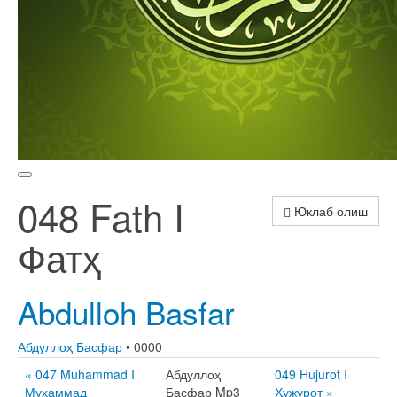
048 Fath I
Юклаб олиш
Фатҳ
Abdulloh Basfar
Абдуллоҳ Басфар
• 0000
« 047 Muhammad I
Абдуллоҳ
049 Hujurot I
Муҳаммад
Басфар Mp3
Ҳужурот »